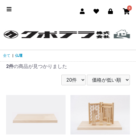
0
全て
|
仏壇
2件
の商品が見つかりました